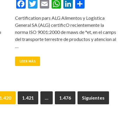
tir
Facebook
Twitter
Email
WhatsApp
LinkedIn
Compartir
Certification pars ALG Alimentos y Logistica
General SA (ALG) certificO recientemente la
o
norma ISO 9001:2000 de maws de *et, en el camps
del transporte terrestre de productos y atencion al
…
LEER MÁS
1.420
1.421
…
1.476
Siguientes