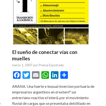
El sueño de conectar vías con
muelles
marzo 1, 2007
por
Prensa Expotrade
tir
Facebook
Twitter
Email
WhatsApp
LinkedIn
Compartir
ARANA. Una fuerte e inusual inversion portuaria de
empresarios argentinos en el extern° sur
entrerriano reactive el inter& por el movimiento
e
fluvial de cargas que se presentaba debilitado en