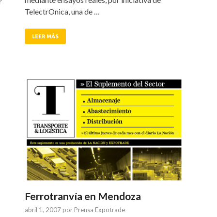
r
TelectrOnica, una de …
LEER MÁS
Ferrotranvía en Mendoza
abril 1, 2007
por
Prensa Expotrade