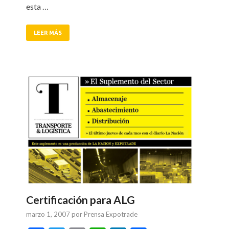
esta …
LEER MÁS
Certificación para ALG
marzo 1, 2007
por
Prensa Expotrade