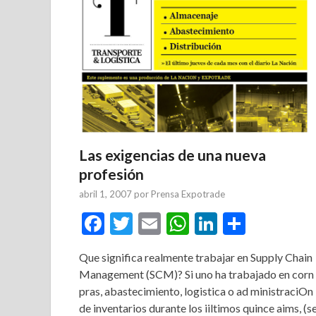
Las exigencias de una nueva
profesión
abril 1, 2007
por
Prensa Expotrade
Facebook
Twitter
Email
WhatsApp
LinkedIn
Compar
Que significa realmente trabajar en Supply Chain
Management (SCM)? Si uno ha trabajado en corn
pras, abastecimiento, logistica o ad ministraciOn
de inventarios durante los iiltimos quince aims, (s