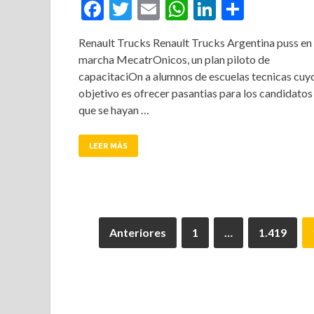
Facebook
Twitter
Email
WhatsApp
LinkedIn
Compar
Renault Trucks Renault Trucks Argentina puss en
marcha MecatrOnicos, un plan piloto de
capacitaciOn a alumnos de escuelas tecnicas cuy
objetivo es ofrecer pasantias para los candidatos
que se hayan …
LEER MÁS
Anteriores
1
…
1.419