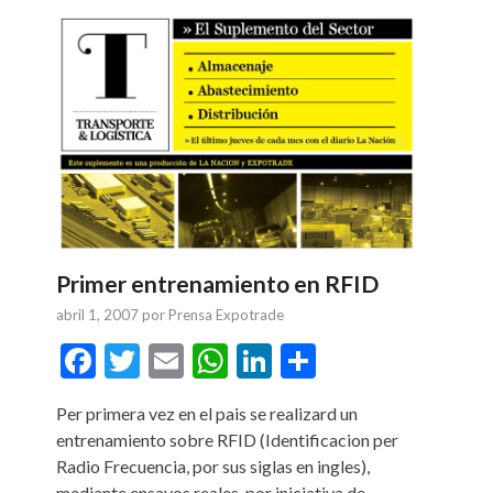
Primer entrenamiento en RFID
abril 1, 2007
por
Prensa Expotrade
Facebook
Twitter
Email
WhatsApp
LinkedIn
Compartir
tir
Per primera vez en el pais se realizard un
entrenamiento sobre RFID (Identificacion per
Radio Frecuencia, por sus siglas en ingles),
mediante ensayos reales, por iniciativa de