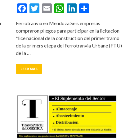
tir
Facebook
Twitter
Email
WhatsApp
LinkedIn
Compartir
r
Ferrotranvia en Mendoza Seis empresas
compraron pliegos para participar en la licitacion
*lice nacional de la construction del primer tramo
de la primers etepa del Ferrotranvia Urbane (FTU)
de Ia …
LEER MÁS