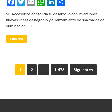
Facebook
Twitter
Email
WhatsApp
LinkedIn
Compartir
SP Accesorios consolida su desarrollo con inversiones,
nuevas líneas de negocio y el lanzamiento de una marca de
iluminación LED.
LEER MÁS
1
2
…
1.476
Siguientes