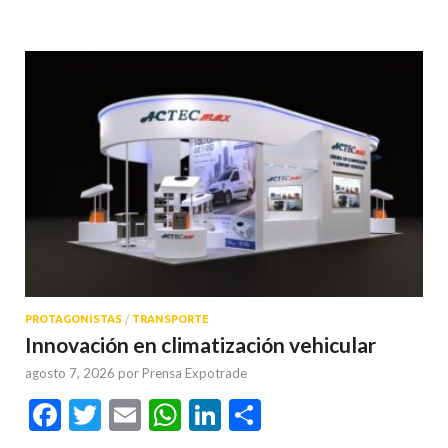
PROTAGONISTAS
/
TRANSPORTE
Innovación en climatización vehicular
agosto 7, 2026
por
Prensa Expotrade
Facebook
Twitter
Email
WhatsApp
LinkedIn
Compartir