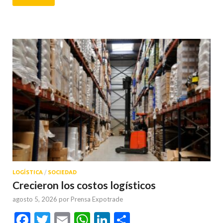
LOGÍSTICA
/
SOCIEDAD
Crecieron los costos logísticos
agosto 5, 2026
por
Prensa Expotrade
Facebook
Twitter
Email
WhatsApp
LinkedIn
Compartir