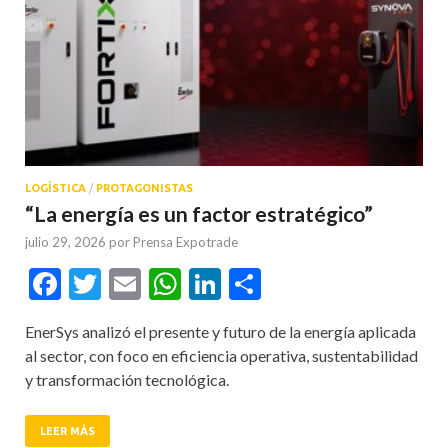
LOGÍSTICA
/
PROTAGONISTAS
“La energía es un factor estratégico”
julio 29, 2026
por
Prensa Expotrade
Facebook
Twitter
Email
WhatsApp
LinkedIn
Compartir
EnerSys analizó el presente y futuro de la energía aplicada
al sector, con foco en eficiencia operativa, sustentabilidad
y transformación tecnológica.
LEER MÁS