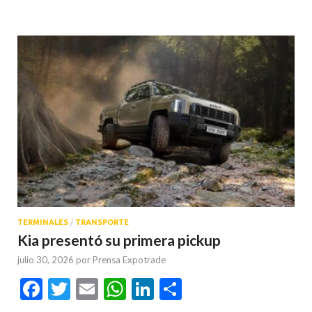
TERMINALES
/
TRANSPORTE
Kia presentó su primera pickup
julio 30, 2026
por
Prensa Expotrade
Facebook
Twitter
Email
WhatsApp
LinkedIn
Compartir