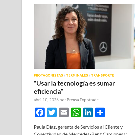
PROTAGONISTAS
/
TERMINALES
/
TRANSPORTE
“Usar la tecnología es sumar
eficiencia”
abril 10, 2026
por
Prensa Expotrade
Facebook
Twitter
Email
WhatsApp
LinkedIn
Compar
Paula Díaz, gerenta de Servicios al Cliente y
Conectividad de Mercedes-Benz Camiones y