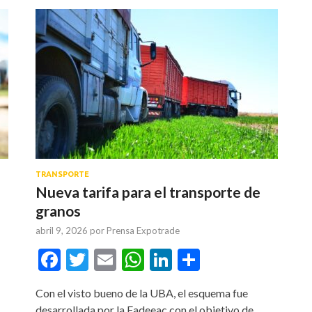
TRANSPORTE
Nueva tarifa para el transporte de
granos
abril 9, 2026
por
Prensa Expotrade
tir
Facebook
Twitter
Email
WhatsApp
LinkedIn
Compartir
Con el visto bueno de la UBA, el esquema fue
desarrollada por la Fadeeac con el objetivo de