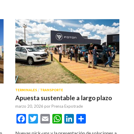
TERMINALES
/
TRANSPORTE
Apuesta sustentable a largo plazo
marzo 20, 2026
por
Prensa Expotrade
tir
Facebook
Twitter
Email
WhatsApp
LinkedIn
Compartir
n
Nuevas pick-ups y la presentación de soluciones a