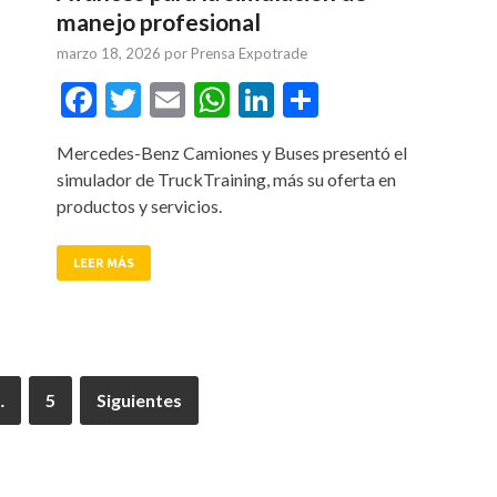
manejo profesional
marzo 18, 2026
por
Prensa Expotrade
tir
Facebook
Twitter
Email
WhatsApp
LinkedIn
Compartir
Mercedes-Benz Camiones y Buses presentó el
simulador de TruckTraining, más su oferta en
productos y servicios.
LEER MÁS
…
5
Siguientes