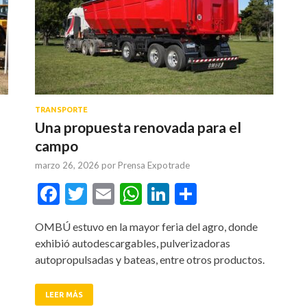
TRANSPORTE
Una propuesta renovada para el
campo
marzo 26, 2026
por
Prensa Expotrade
tir
Facebook
Twitter
Email
WhatsApp
LinkedIn
Compartir
OMBÚ estuvo en la mayor feria del agro, donde
exhibió autodescargables, pulverizadoras
autopropulsadas y bateas, entre otros productos.
LEER MÁS