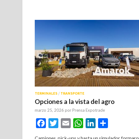
TERMINALES
/
TRANSPORTE
Opciones a la vista del agro
marzo 25, 2026
por
Prensa Expotrade
Facebook
Twitter
Email
WhatsApp
LinkedIn
Compar
Camiones, pick-ups y hasta un simulador formaro