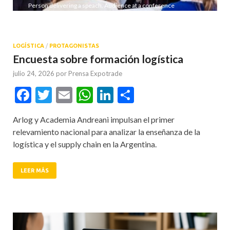
Person delivering a speach. Audience at a conference
presentation.
LOGÍSTICA
/
PROTAGONISTAS
Encuesta sobre formación logística
julio 24, 2026
por
Prensa Expotrade
Facebook
Twitter
Email
WhatsApp
LinkedIn
Compartir
Arlog y Academia Andreani impulsan el primer
relevamiento nacional para analizar la enseñanza de la
logística y el supply chain en la Argentina.
LEER MÁS