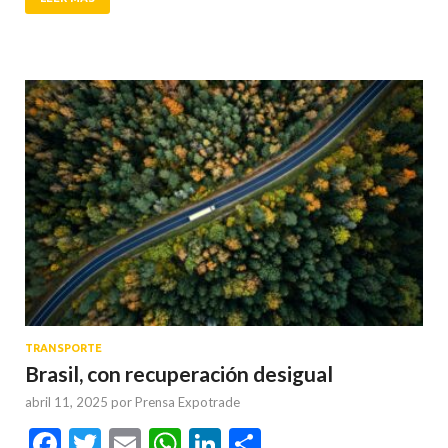
TRANSPORTE
Brasil, con recuperación desigual
abril 11, 2025
por
Prensa Expotrade
Facebook
Twitter
Email
WhatsApp
LinkedIn
Compartir