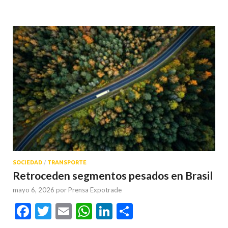
SOCIEDAD
/
TRANSPORTE
Retroceden segmentos pesados en Brasil
mayo 6, 2026
por
Prensa Expotrade
Facebook
Twitter
Email
WhatsApp
LinkedIn
Compartir