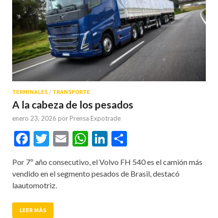
TERMINALES
/
TRANSPORTE
A la cabeza de los pesados
enero 23, 2026
por
Prensa Expotrade
Facebook
Twitter
Email
WhatsApp
LinkedIn
Compartir
Por 7º año consecutivo, el Volvo FH 540 es el camión más
vendido en el segmento pesados de Brasil, destacó
laautomotriz.
LEER MÁS