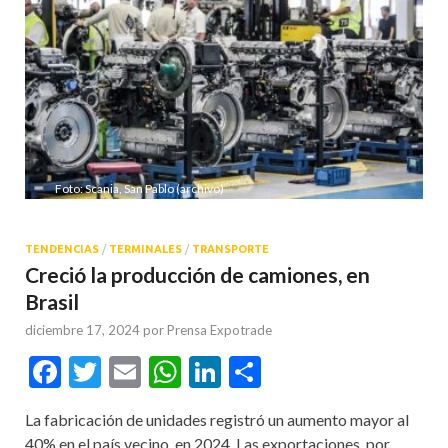
Foto: Scania, San Pablo (archivo)
TENDENCIAS
/
TERMINALES
/
TRANSPORTE
Creció la producción de camiones, en
Brasil
diciembre 17, 2024
por
Prensa Expotrade
Facebook
Twitter
Email
WhatsApp
LinkedIn
Compartir
La fabricación de unidades registró un aumento mayor al
40% en el país vecino, en 2024. Las exportaciones, por