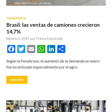
Foto: Volvo Trucks (archivo)
TRANSPORTE
Brasil: las ventas de camiones crecieron
14,7%
febrero 6, 2025
por
Prensa Expotrade
Facebook
Twitter
Email
WhatsApp
LinkedIn
Compartir
Según la Fenabrave, el aumento de la demanda en enero
fue incentivado especialmente por el agro.
LEER MÁS