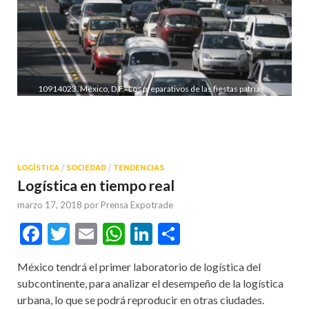
10914023. México, D.F.- Los preparativos de las fiestas patrias
provocan tránsito vehicular en diferentes avenidas y calles en
las inmediaciones del Zócalo capitalino.
NOTIMEX/FOTO/GUSTAVO DURÁN/GDH/HUM/
LOGÍSTICA
/
SOCIEDAD
/
TENDENCIAS
Logística en tiempo real
marzo 17, 2018
por
Prensa Expotrade
Facebook
Twitter
Email
WhatsApp
LinkedIn
Compartir
México tendrá el primer laboratorio de logística del
subcontinente, para analizar el desempeño de la logística
urbana, lo que se podrá reproducir en otras ciudades.