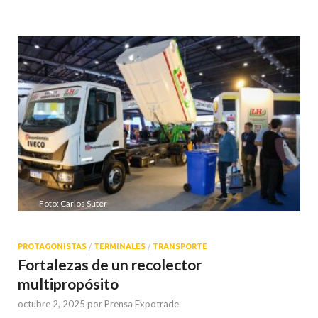
Foto: Carlos Suter
PROTAGONISTAS
/
TERMINALES
/
TRANSPORTE
Fortalezas de un recolector
multipropósito
octubre 2, 2025
por
Prensa Expotrade