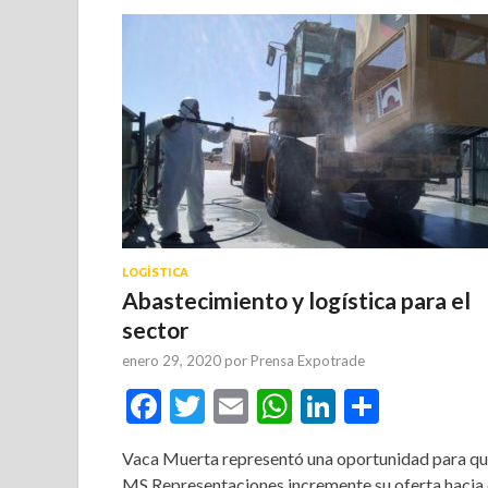
LOGÍSTICA
Abastecimiento y logística para el
sector
enero 29, 2020
por
Prensa Expotrade
Facebook
Twitter
Email
WhatsApp
LinkedIn
Compar
Vaca Muerta representó una oportunidad para q
MS Representaciones incremente su oferta hacia 