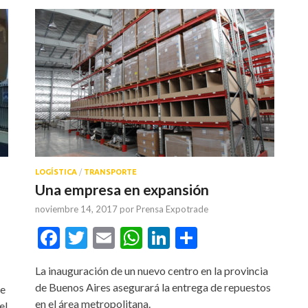
LOGÍSTICA
/
TRANSPORTE
Una empresa en expansión
noviembre 14, 2017
por
Prensa Expotrade
Facebook
Twitter
Email
WhatsApp
LinkedIn
Compartir
tir
La inauguración de un nuevo centro en la provincia
de Buenos Aires asegurará la entrega de repuestos
ue
en el área metropolitana.
el