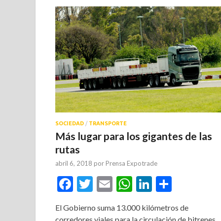
SOCIEDAD
/
TRANSPORTE
Más lugar para los gigantes de las
rutas
abril 6, 2018
por
Prensa Expotrade
Facebook
Twitter
Email
WhatsApp
LinkedIn
Compar
El Gobierno suma 13.000 kilómetros de
corredores viales para la circulación de bitrenes