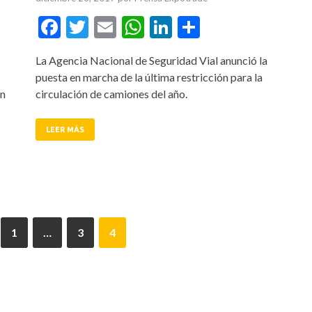
tir
Facebook
Twitter
Email
WhatsApp
LinkedIn
Compartir
La Agencia Nacional de Seguridad Vial anunció la
puesta en marcha de la última restricción para la
en
circulación de camiones del año.
LEER MÁS
1
…
3
4