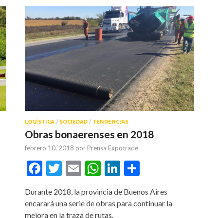
LOGÍSTICA
/
SOCIEDAD
/
TENDENCIAS
Obras bonaerenses en 2018
febrero 10, 2018
por
Prensa Expotrade
Facebook
Twitter
Email
WhatsApp
LinkedIn
Compartir
tir
Durante 2018, la provincia de Buenos Aires
encarará una serie de obras para continuar la
mejora en la traza de rutas.