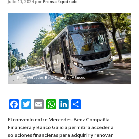
julio 11, 2024
por
Prensa Expotrade
Foto: Mercedes-Benz Camiones y Buses
Facebook
Twitter
Email
WhatsApp
LinkedIn
Compartir
El convenio entre Mercedes-Benz Compañía
Financiera y Banco Galicia permitirá acceder a
soluciones financieras para adquirir y renovar