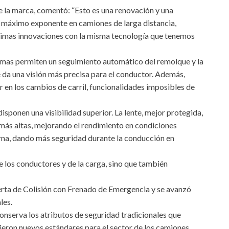
de la marca, comentó: “Esto es una renovación y una
o máximo exponente en camiones de larga distancia,
ltimas innovaciones con la misma tecnología que tenemos
stemas permiten un seguimiento automático del remolque y la
e da una visión más precisa para el conductor. Además,
r en los cambios de carril, funcionalidades imposibles de
disponen una visibilidad superior. La lente, mejor protegida,
más altas, mejorando el rendimiento en condiciones
rna, dando más seguridad durante la conducción en
e los conductores y de la carga, sino que también
lerta de Colisión con Frenado de Emergencia y se avanzó
les.
nserva los atributos de seguridad tradicionales que
ieron nuevos estándares para el sector de los camiones.