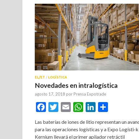
EL/ET
/
LOGÍSTICA
Novedades en intralogística
agosto 17, 2018
por
Prensa Expotrade
Facebook
Twitter
Email
WhatsApp
LinkedIn
Compar
Las baterías de iones de litio representan un avan
para las operaciones logísticas y a Expo Logísti-k
Kernium llevará el primer apilador retráctil