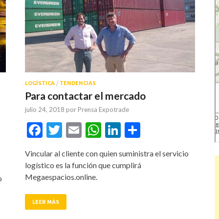
LOGÍSTICA
/
TENDENCIAS
Para contactar el mercado
julio 24, 2018
por
Prensa Expotrade
Facebook
Twitter
Email
WhatsApp
LinkedIn
Compartir
tir
Vincular al cliente con quien suministra el servicio
logístico es la función que cumplirá
Megaespacios.online.
o
LEER MÁS