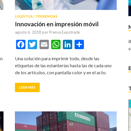
LOGÍSTICA
/
TENDENCIAS
Innovación en impresión móvil
agosto 6, 2018
por
Prensa Expotrade
tir
Facebook
Twitter
Email
WhatsApp
LinkedIn
Compartir
R
s
an
Una solución para imprimir todo, desde las
etiquetas de las estanterías hasta las de cada uno
de los artículos, con pantalla color y en el acto.
LEER MÁS