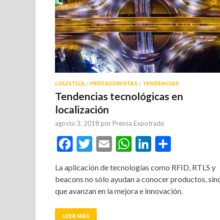
LOGÍSTICA
/
PROTAGONISTAS
/
TENDENCIAS
Tendencias tecnológicas en
localización
agosto 3, 2018
por
Prensa Expotrade
Facebook
Twitter
Email
WhatsApp
LinkedIn
Compar
La aplicación de tecnologías como RFID, RTLS y
beacons no sólo ayudan a conocer productos, sin
que avanzan en la mejora e innovación.
LEER MÁS