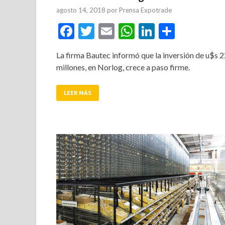
agosto 14, 2018
por
Prensa Expotrade
Facebook
Twitter
Email
WhatsApp
LinkedIn
Compar
La firma Bautec informó que la inversión de u$s 
millones, en Norlog, crece a paso firme.
LEER MÁS