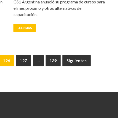
ón
GS1 Argentina anunció su programa de cursos para
el mes próximo y otras alternativas de
capacitación.
LEER MÁS
126
127
…
139
Siguientes