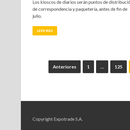
Los kioscos de diarios serán puntos de distribuci
de correspondencia y paquetería, antes de fin de
julio.
LEER MÁS
Anteriores
1
…
125
Copyright Expotrade S.A.