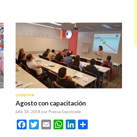
LOGÍSTICA
Agosto con capacitación
julio 18, 2018
por
Prensa Expotrade
tir
Facebook
Twitter
Email
WhatsApp
LinkedIn
Compartir