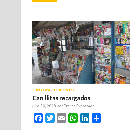
LOGÍSTICA
/
TENDENCIAS
Canillitas recargados
julio 20, 2018
por
Prensa Expotrade
Facebook
Twitter
Email
WhatsApp
LinkedIn
Compar