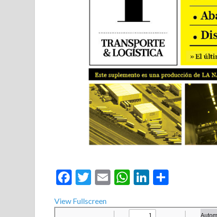
Facebook
Twitter
Email
WhatsApp
LinkedIn
Compar
View Fullscreen