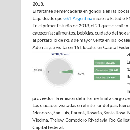
2018.
El faltante de mercadería en góndola en las bocas 
bajo desde que
GS1 Argentina
inició su Estudio 
En el primer Estudio de 2018, el 21 que se realiz
categorías: alimentos, bebidas, cuidado del hoga
al portafolio de
sku’s
de mayor venta en los locales 
Además, se visitaron 161 locales en Capital Federa
v
L
p
l
c
i
proveedor; la emisión del informe final a cargo d
Las ciudades visitadas en el interior del país fue
Mendoza, San Luis, Paraná, Rosario, Santa Rosa, M
Viedma, Trelew, Comodoro Rivadavia, Río Galleg
Capital Federal.