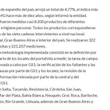
de expendio del país arrojó un total de 4,77%, el índice más
FMG hace más de diez años, según informó la entidad.
ó, fueron medidos casi 8.200 productos de diferentes
r e higiene personal. Todos los productos correspondieron
de las siete cadenas intervinientes a nivel nacional.
l, Gran Buenos Aires e interior del país. Se realizaron 322
isitas y 221.207 mediciones.
a metodología implementada consistió en la definición por
arte de los locales del portafolio a medir; la tarea de campo
levada a cabo por GS1; la verificación de los faltantes y las
ausas por parte de GS1 y los locales; la revisión de la
nformación relevada por parte de la central y del
e GS1.
ron Salta, Tucumán, Resistencia, Córdoba, San Juan,
ar del Plata, Bahía Blanca, Neuquén, Gral. Roca, Bariloche,
os, Río Grande, Ushuaia, además de Gran Buenos Aires y