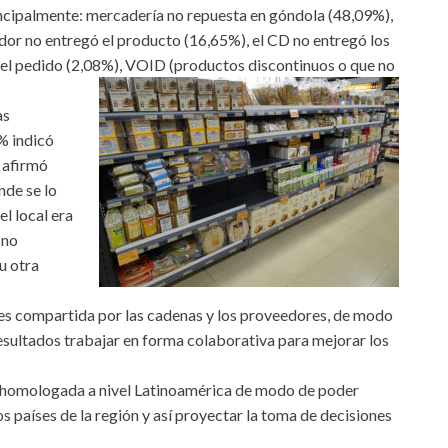
incipalmente: mercadería no repuesta en góndola (48,09%),
eedor no entregó el producto (16,65%), el CD no entregó los
ó el pedido (2,08%), VOID (productos discontinuos o que no
as
4% indicó
 afirmó
nde se lo
l local era
 no
u otra
es compartida por las cadenas y los proveedores, de modo
resultados trabajar en forma colaborativa para mejorar los
 homologada a nivel Latinoamérica de modo de poder
 países de la región y así proyectar la toma de decisiones