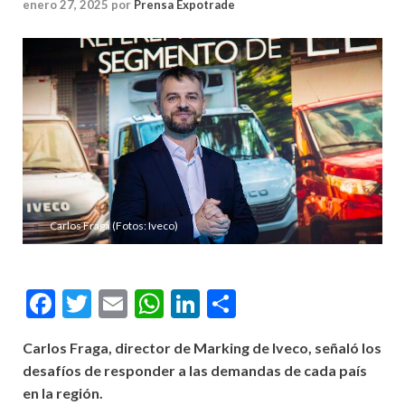
enero 27, 2025
por
Prensa Expotrade
Carlos Fraga (Fotos: Iveco)
Facebook
Twitter
Email
WhatsApp
LinkedIn
Compartir
Carlos Fraga, director de Marking de Iveco, señaló los
desafíos de responder a las demandas de cada país
en la región.