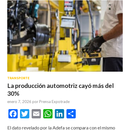
TRANSPORTE
La producción automotriz cayó más del
30%
enero 7, 2026
por
Prensa Expotrade
Facebook
Twitter
Email
WhatsApp
LinkedIn
Compartir
El dato revelado por la Adefa se compara con el mismo