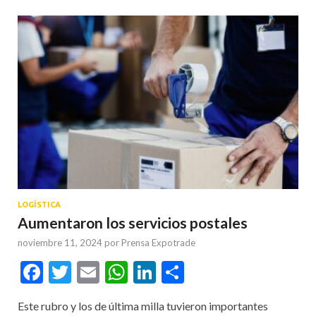
LOGÍSTICA
Aumentaron los servicios postales
noviembre 11, 2024
por
Prensa Expotrade
Facebook
Twitter
Email
WhatsApp
LinkedIn
Compartir
Este rubro y los de última milla tuvieron importantes