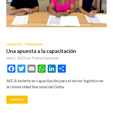
Carolina Farias y Bárbara Anzini suscribieron el convenio
(AECA)
LOGÍSTICA
/
TENDENCIAS
Una apuesta a la capacitación
abril 1, 2025
por
Prensa Expotrade
Facebook
Twitter
Email
WhatsApp
LinkedIn
Compartir
AECA invierte en capacitación para el sector logístico en
la Universidad Nacional del Delta.
LEER MÁS