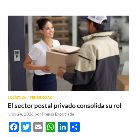
LOGÍSTICA
/
TENDENCIAS
El sector postal privado consolida su rol
junio 24, 2026
por
Prensa Expotrade
Facebook
Twitter
Email
WhatsApp
LinkedIn
Compartir