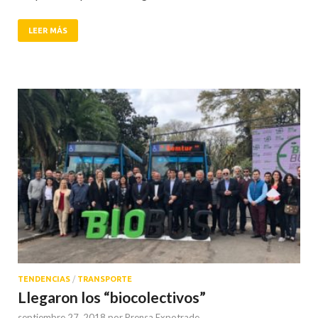
LEER MÁS
TENDENCIAS
/
TRANSPORTE
Llegaron los “biocolectivos”
septiembre 27, 2018
por
Prensa Expotrade