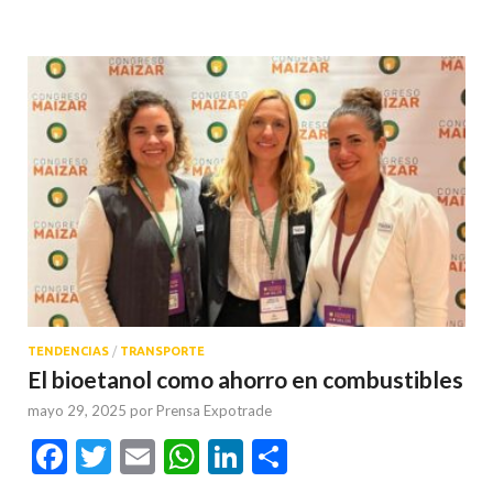
TENDENCIAS
/
TRANSPORTE
El bioetanol como ahorro en combustibles
mayo 29, 2025
por
Prensa Expotrade
Facebook
Twitter
Email
WhatsApp
LinkedIn
Compartir