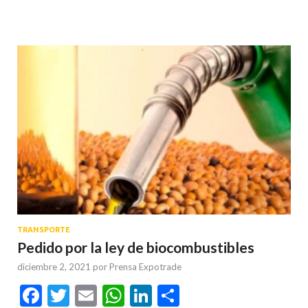
TRANSPORTE
Pedido por la ley de biocombustibles
diciembre 2, 2021
por
Prensa Expotrade
Facebook
Twitter
Email
WhatsApp
LinkedIn
Compartir