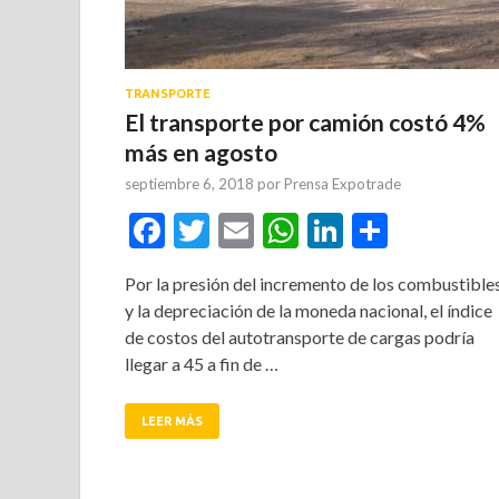
TRANSPORTE
El transporte por camión costó 4%
más en agosto
septiembre 6, 2018
por
Prensa Expotrade
Facebook
Twitter
Email
WhatsApp
LinkedIn
Compar
Por la presión del incremento de los combustible
y la depreciación de la moneda nacional, el índice
de costos del autotransporte de cargas podría
llegar a 45 a fin de …
LEER MÁS