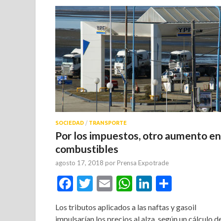
SOCIEDAD
/
TRANSPORTE
Por los impuestos, otro aumento en
combustibles
agosto 17, 2018
por
Prensa Expotrade
Facebook
Twitter
Email
WhatsApp
LinkedIn
Compar
Los tributos aplicados a las naftas y gasoil
impulsarían los precios al alza, según un cálculo d