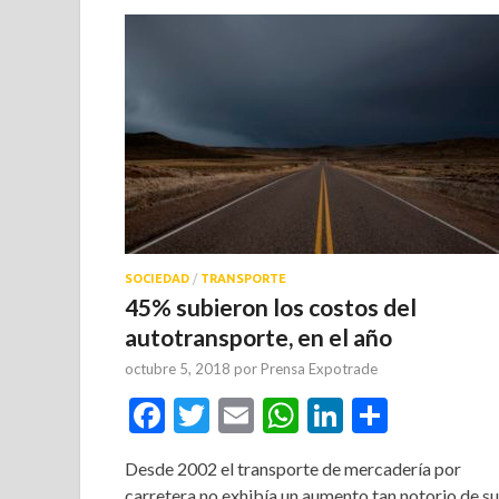
SOCIEDAD
/
TRANSPORTE
45% subieron los costos del
autotransporte, en el año
octubre 5, 2018
por
Prensa Expotrade
Facebook
Twitter
Email
WhatsApp
LinkedIn
Compar
Desde 2002 el transporte de mercadería por
carretera no exhibía un aumento tan notorio de s