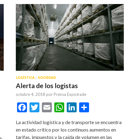
LOGÍSTICA
/
SOCIEDAD
Alerta de los logistas
octubre 4, 2018
por
Prensa Expotrade
Facebook
Twitter
Email
WhatsApp
LinkedIn
Compartir
tir
La actividad logística y de transporte se encuentra
en estado crítico por los continuos aumentos en
tarifas, impuestos y la caída de volumen en las
us