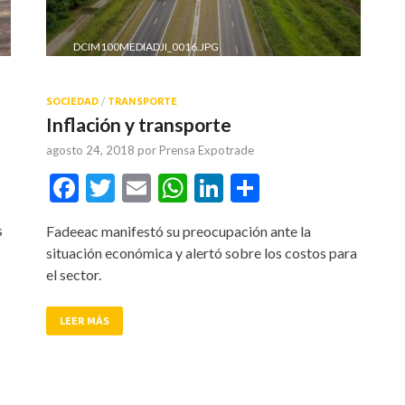
DCIM100MEDIADJI_0016.JPG
SOCIEDAD
/
TRANSPORTE
Inflación y transporte
agosto 24, 2018
por
Prensa Expotrade
tir
Facebook
Twitter
Email
WhatsApp
LinkedIn
Compartir
s
Fadeeac manifestó su preocupación ante la
situación económica y alertó sobre los costos para
el sector.
LEER MÁS