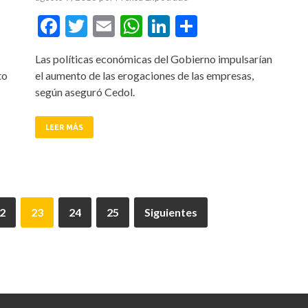
tir
Facebook
Twitter
Email
WhatsApp
LinkedIn
Compartir
Las políticas económicas del Gobierno impulsarían
to
el aumento de las erogaciones de las empresas,
según aseguró Cedol.
LEER MÁS
2
23
24
25
Siguientes