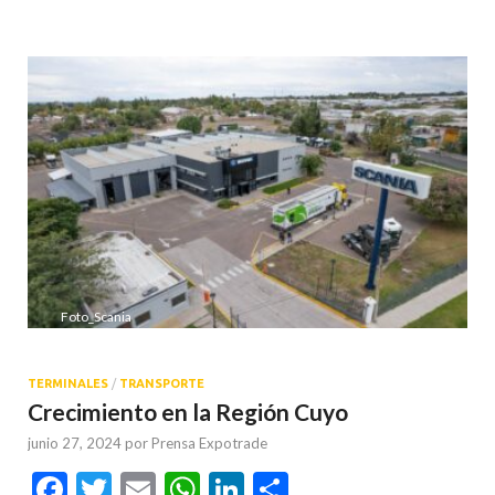
Foto_Scania
TERMINALES
/
TRANSPORTE
Crecimiento en la Región Cuyo
junio 27, 2024
por
Prensa Expotrade
Facebook
Twitter
Email
WhatsApp
LinkedIn
Compartir