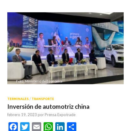
Foto_Ministerio de Economía
TERMINALES
/
TRANSPORTE
Inversión de automotriz china
febrero 19, 2023
por
Prensa Expotrade
Facebook
Twitter
Email
WhatsApp
LinkedIn
Compartir