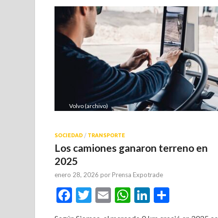
Volvo (archivo)
SOCIEDAD
/
TRANSPORTE
Los camiones ganaron terreno en
2025
enero 28, 2026
por
Prensa Expotrade
Facebook
Twitter
Email
WhatsApp
LinkedIn
Compar