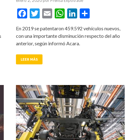
enero 2, 2020
por
Prensa Expotrade
tir
Facebook
Twitter
Email
WhatsApp
LinkedIn
Compartir
En 2019 se patentaron 459.592 vehículos nuevos,
s
con una importante disminución respecto del año
anterior, según informó Acara.
LEER MÁS