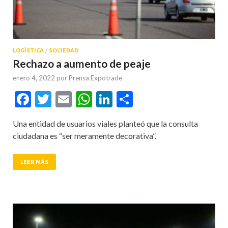
LOGÍSTICA
/
SOCIEDAD
Rechazo a aumento de peaje
enero 4, 2022
por
Prensa Expotrade
Facebook
Twitter
Email
WhatsApp
LinkedIn
Compartir
Una entidad de usuarios viales planteó que la consulta
ciudadana es “ser meramente decorativa”.
LEER MÁS