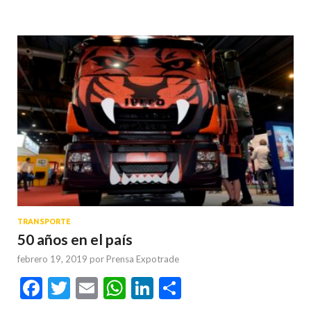
TRANSPORTE
50 años en el país
febrero 19, 2019
por
Prensa Expotrade
Facebook
Twitter
Email
WhatsApp
LinkedIn
Compartir