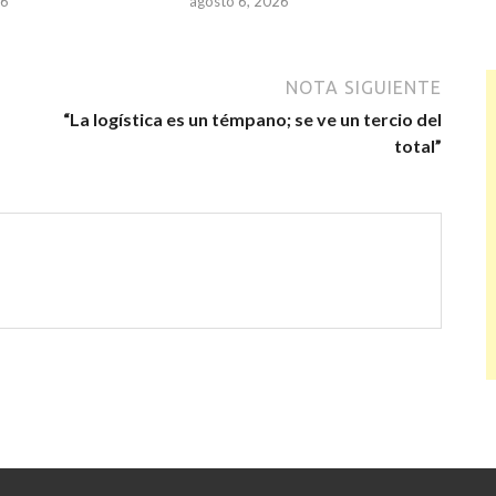
26
agosto 6, 2026
NOTA SIGUIENTE
“La logística es un témpano; se ve un tercio del
total”