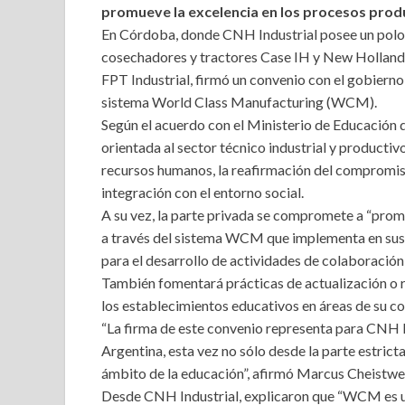
promueve la excelencia en los procesos prod
En Córdoba, donde CNH Industrial posee un polo 
cosechadores y tractores Case IH y New Holland 
FPT Industrial, firmó un convenio con el gobiern
sistema World Class Manufacturing (WCM).
Según el acuerdo con el Ministerio de Educación
orientada al sector técnico industrial y producti
recursos humanos, la reafirmación del compromiso
integración con el entorno social.
A su vez, la parte privada se compromete a “prom
a través del sistema WCM que implementa en sus p
para el desarrollo de actividades de colaboración 
También fomentará prácticas de actualización o 
los establecimientos educativos en áreas de su co
“La firma de este convenio representa para CNH I
Argentina, esta vez no sólo desde la parte estric
ámbito de la educación”, afirmó Marcus Cheistwer
Desde CNH Industrial, explicaron que “WCM es un