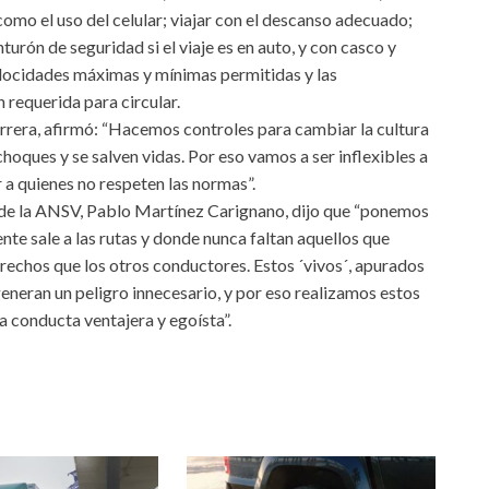
como el uso del celular; viajar con el descanso adecuado;
turón de seguridad si el viaje es en auto, y con casco y
velocidades máximas y mínimas permitidas y las
 requerida para circular.
errera, afirmó: “Hacemos controles para cambiar la cultura
hoques y se salven vidas. Por eso vamos a ser inflexibles a
r a quienes no respeten las normas”.
o de la ANSV, Pablo Martínez Carignano, dijo que “ponemos
nte sale a las rutas y donde nunca faltan aquellos que
rechos que los otros conductores. Estos ´vivos´, apurados
y generan un peligro innecesario, y por eso realizamos estos
a conducta ventajera y egoísta”.