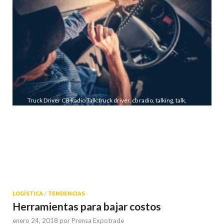
Truck Driver CB Radio Talk:truck driver, cb radio, talking, talk,
conversation, trucking, citizen bands radio,load, trailer, semi
truck, destination, trucker, job, work, working, driving,
destination, industrial, industry, labor, transport, transportation,
freeway, highway, road, on the road, sunny, vehicle, semi, heavy
duty, business, spedition, freight forwarder, dispatch, services,
service, transhipment, storage, sunglasses, men, warehouse,
horizontal, tractor, transshipment, technology
LOGÍSTICA
/
TENDENCIAS
Herramientas para bajar costos
enero 24, 2018
por
Prensa Expotrade