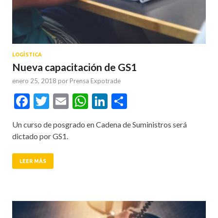
LOGÍSTICA
Nueva capacitación de GS1
enero 25, 2018
por
Prensa Expotrade
Facebook
Twitter
Email
WhatsApp
LinkedIn
Compartir
Un curso de posgrado en Cadena de Suministros será
dictado por GS1.
LEER MÁS