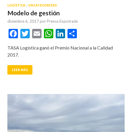
LOGÍSTICA
/
UNCATEGORIZED
Modelo de gestión
diciembre 6, 2017
por
Prensa Expotrade
Facebook
Twitter
Email
WhatsApp
LinkedIn
Compartir
TASA Logística ganó el Premio Nacional a la Calidad
2017.
LEER MÁS