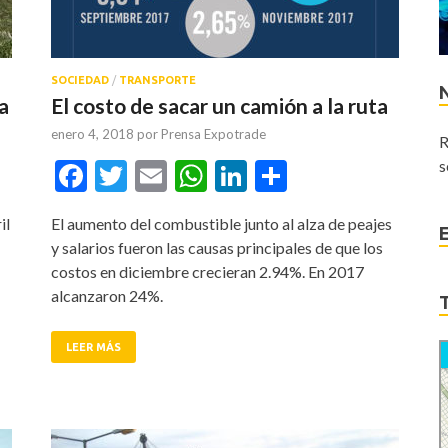
SOCIEDAD
/
TRANSPORTE
ia
El costo de sacar un camión a la ruta
enero 4, 2018
por
Prensa Expotrade
R
tir
Facebook
Twitter
Email
WhatsApp
LinkedIn
Compartir
s
il
El aumento del combustible junto al alza de peajes
y salarios fueron las causas principales de que los
costos en diciembre crecieran 2.94%. En 2017
alcanzaron 24%.
LEER MÁS