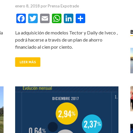
enero 8, 2018
por
Prensa Expotrade
tir
Facebook
Twitter
Email
WhatsApp
LinkedIn
Compartir
ía
La adquisición de modelos Tector y Daily de Iveco ,
podrá hacerse a través de un plan de ahorro
financiado al cien por ciento.
LEER MÁS