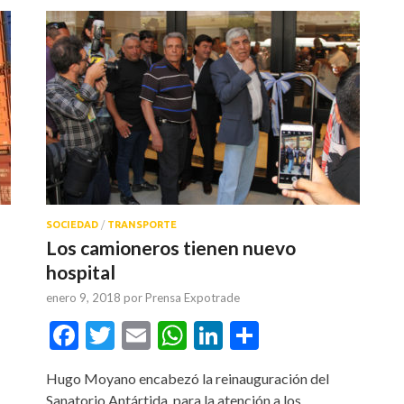
SOCIEDAD
/
TRANSPORTE
Los camioneros tienen nuevo
hospital
enero 9, 2018
por
Prensa Expotrade
tir
Facebook
Twitter
Email
WhatsApp
LinkedIn
Compartir
Hugo Moyano encabezó la reinauguración del
Sanatorio Antártida, para la atención a los