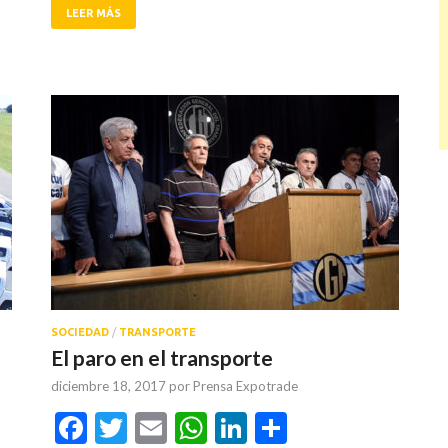
LEER MÁS
SOCIEDAD
/
TRANSPORTE
El paro en el transporte
diciembre 18, 2017
por
Prensa Expotrade
Facebook
Twitter
Email
WhatsApp
LinkedIn
Compartir