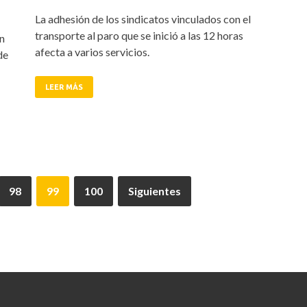
tir
La adhesión de los sindicatos vinculados con el
transporte al paro que se inició a las 12 horas
en
afecta a varios servicios.
de
LEER MÁS
98
99
100
Siguientes