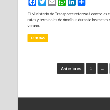
Facebook
Twitter
Email
WhatsApp
LinkedIn
Compar
El Ministerio de Transporte reforzará controles 
rutas y terminales de ómnibus durante los meses 
verano.
LEER MÁS
Anteriores
1
…