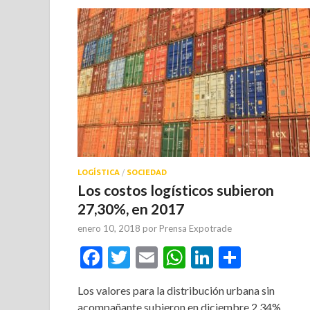
LOGÍSTICA
/
SOCIEDAD
Los costos logísticos subieron
27,30%, en 2017
enero 10, 2018
por
Prensa Expotrade
Facebook
Twitter
Email
WhatsApp
LinkedIn
Compar
Los valores para la distribución urbana sin
acompañante subieron en diciembre 2,34%,