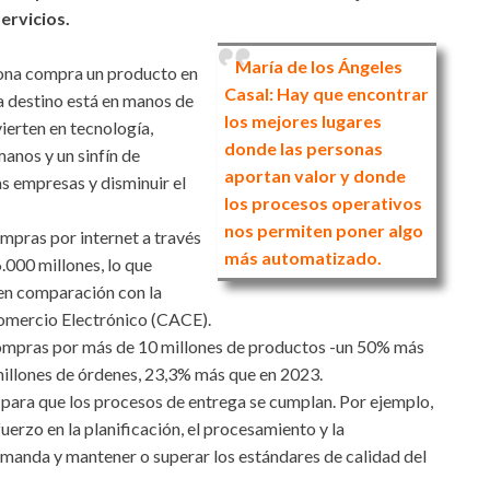
ervicios.
María de los Ángeles
ona compra un producto en
Casal:
Hay que encontrar
 a destino está en manos de
los mejores lugares
vierten en tecnología,
donde las personas
anos y un sinfín de
aportan valor y donde
as empresas y disminuir el
los procesos operativos
nos permiten poner algo
mpras por internet a través
más automatizado.
.000 millones, lo que
 en comparación con la
omercio Electrónico (CACE).
 compras por más de 10 millones de productos -un 50% más
 millones de órdenes, 23,3% más que en 2023.
a para que los procesos de entrega se cumplan. Por ejemplo,
rzo en la planificación, el procesamiento y la
emanda y mantener o superar los estándares de calidad del