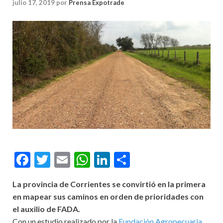
julio 17, 2019
por
Prensa Expotrade
Facebook
Twitter
Email
WhatsApp
LinkedIn
Compartir
La provincia de Corrientes se convirtió en la primera
en mapear sus caminos en orden de prioridades con
el auxilio de FADA.
Con un estudio realizado por la
Fundación Agropecuaria