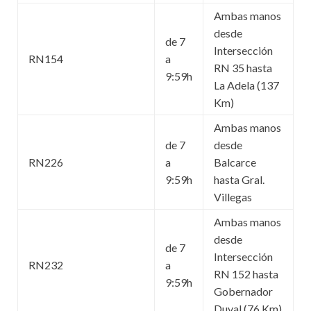
Ambas manos
desde
de 7
Intersección
RN154
a
RN 35 hasta
9:59h
La Adela (137
Km)
Ambas manos
de 7
desde
RN226
a
Balcarce
9:59h
hasta Gral.
Villegas
Ambas manos
desde
de 7
Intersección
RN232
a
RN 152 hasta
9:59h
Gobernador
Duval (76 Km)