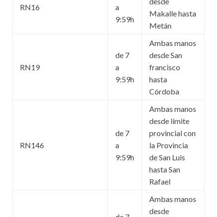
desde
RN16
a
Makalle hasta
9:59h
Metán
Ambas manos
de 7
desde San
RN19
a
francisco
9:59h
hasta
Córdoba
Ambas manos
desde límite
de 7
provincial con
RN146
a
la Provincia
9:59h
de San Luis
hasta San
Rafael
Ambas manos
desde
de 7