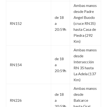
Ambas manos
desde Padre
de 18
Angel Buodo
RN152
a
(cruce RN35)
20:59h
hasta Casa de
Piedra (292
Km)
Ambas manos
desde
de 18
Intersección
RN154
a
RN 35 hasta
20:59h
La Adela (137
Km)
Ambas manos
de 18
desde
RN226
a
Balcarce
20:59h
hasta Gral.