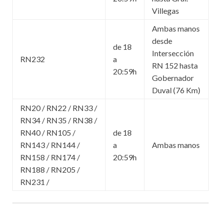
Villegas
Ambas manos
desde
de 18
Intersección
RN232
a
RN 152 hasta
20:59h
Gobernador
Duval (76 Km)
RN20 / RN22 / RN33 /
RN34 / RN35 / RN38 /
RN40 / RN105 /
de 18
RN143 / RN144 /
a
Ambas manos
RN158 / RN174 /
20:59h
RN188 / RN205 /
RN231 /