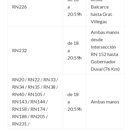
RN226
a
Balcarce
20:59h
hasta Gral.
Villegas
Ambas manos
desde
de 18
Intersección
RN232
a
RN 152 hasta
20:59h
Gobernador
Duval (76 Km)
RN20 / RN22 / RN33 /
RN34 / RN35 / RN38 /
RN40 / RN105 /
de 18
RN143 / RN144 /
a
Ambas manos
RN158 / RN174 /
20:59h
RN188 / RN205 /
RN231 /