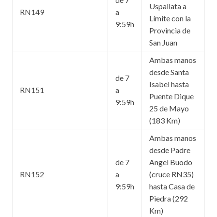
Uspallata a
RN149
a
Límite con la
9:59h
Provincia de
San Juan
Ambas manos
desde Santa
de 7
Isabel hasta
RN151
a
Puente Dique
9:59h
25 de Mayo
(183 Km)
Ambas manos
desde Padre
de 7
Angel Buodo
RN152
a
(cruce RN35)
9:59h
hasta Casa de
Piedra (292
Km)