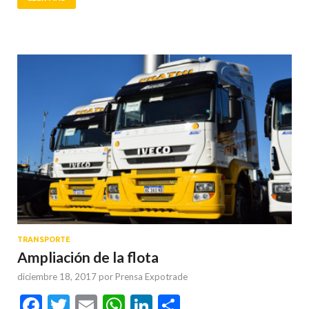
TRANSPORTE
Ampliación de la flota
diciembre 18, 2017
por
Prensa Expotrade
Facebook
Twitter
Email
WhatsApp
LinkedIn
Compartir