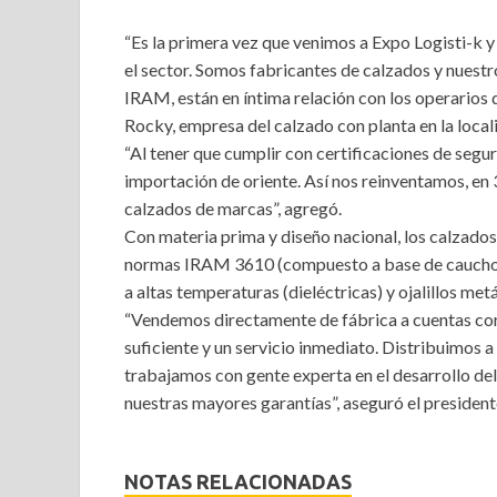
“Es la primera vez que venimos a Expo Logisti-k y 
el sector. Somos fabricantes de calzados y nues
IRAM, están en íntima relación con los operarios 
Rocky, empresa del calzado con planta en la loca
“Al tener que cumplir con certificaciones de segu
importación de oriente. Así nos reinventamos, en
calzados de marcas”, agregó.
Con materia prima y diseño nacional, los calzad
normas IRAM 3610 (compuesto a base de caucho A
a altas temperaturas (dieléctricas) y ojalillos metá
“Vendemos directamente de fábrica a cuentas cor
suficiente y un servicio inmediato. Distribuimos a
trabajamos con gente experta en el desarrollo del
nuestras mayores garantías”, aseguró el presiden
NOTAS RELACIONADAS