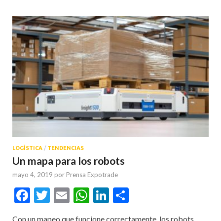
LOGÍSTICA
/
TENDENCIAS
Un mapa para los robots
mayo 4, 2019
por
Prensa Expotrade
Facebook
Twitter
Email
WhatsApp
LinkedIn
Compartir
Con un mapeo que funcione correctamente, los robots