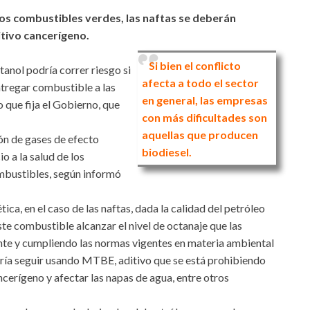
 los combustibles verdes, las naftas se deberán
tivo cancerígeno.
Si bien el conflicto
tanol podría correr riesgo si
afecta a todo el sector
entregar combustible a las
en general, las empresas
o que fija el Gobierno, que
con más dificultades son
aquellas que producen
ón de gases de efecto
biodiesel.
o a la salud de los
mbustibles, según informó
ca, en el caso de las naftas, dada la calidad del petróleo
este combustible alcanzar el nivel de octanaje que las
nte y cumpliendo las normas vigentes en materia ambiental
ebería seguir usando MTBE, aditivo que se está prohibiendo
cerígeno y afectar las napas de agua, entre otros