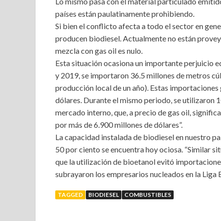
Lo mismo pasa con el material particulado emitid
países están paulatinamente prohibiendo.
Si bien el conflicto afecta a todo el sector en ge
producen biodiesel. Actualmente no están proveye
mezcla con gas oil es nulo.
Esta situación ocasiona un importante perjuicio e
y 2019, se importaron 36.5 millones de metros cúb
producción local de un año). Estas importaciones 
dólares. Durante el mismo periodo, se utilizaron 
mercado interno, que, a precio de gas oil, signifi
por más de 6.900 millones de dólares”.
La capacidad instalada de biodiesel en nuestro paí
50 por ciento se encuentra hoy ociosa. “Similar si
que la utilización de bioetanol evitó importaciones
subrayaron los empresarios nucleados en la Liga 
TAGGED
BIODIESEL
COMBUSTIBLES