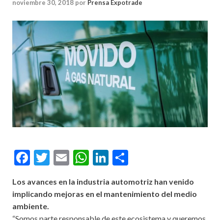
noviembre 30, 2018
por
Prensa Expotrade
Facebook
Twitter
Email
WhatsApp
LinkedIn
Compartir
Los avances en la industria automotriz han venido
implicando mejoras en el mantenimiento del medio
ambiente.
“Somos parte responsable de este ecosistema y queremos