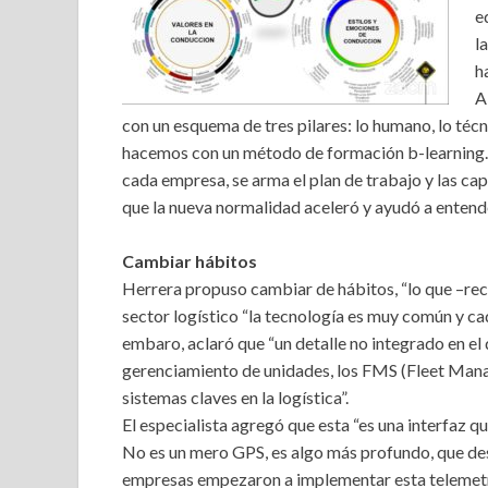
e
l
h
A
con un esquema de tres pilares: lo humano, lo técnic
hacemos con un método de formación b-learning. A p
cada empresa, se arma el plan de trabajo y las cap
que la nueva normalidad aceleró y ayudó a entende
Cambiar hábitos
Herrera propuso cambiar de hábitos, “lo que –recon
sector logístico “la tecnología es muy común y cad
embaro, aclaró que “un detalle no integrado en el dí
gerenciamiento de unidades, los FMS (Fleet Man
sistemas claves en la logística”.
El especialista agregó que esta “es una interfaz qu
No es un mero GPS, es algo más profundo, que de
empresas empezaron a implementar esta telemetría