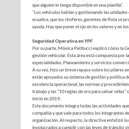
que alguien lo tenga disponible en una planilla”.
“Los vehículos hablan y gestionando las unidades
ecualice, que los choferes, gerentes de flota se p
ayuda. Hay que poner el ojo en los valores y en los
Seguridad Operativa en YPF
Por su parte, Mónica Patitucci explicó cómo la G
gestión vehicular. Esta área está compuesta por las
especialidades, Planeamiento y servicios comercia
A su vez, hizo un breve repaso sobre los pilares en
están apoyados su sistema de gestión y política d
excelencia operacional, las normas y procedimien
trabajo y las “10 reglas de oro para salvar vidas” 
inició en 2019.
Este documento integra todas las actividades que 
compañía y que vale para todos los integrantes de
organización. Al respecto, la directiva enfatizó l
involucrados a cumplir con las leyes de tránsito v