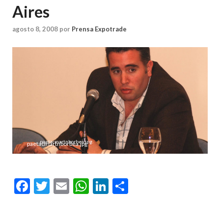
Aires
agosto 8, 2008
por
Prensa Expotrade
paetacmartnborbea.jpg
Facebook
Twitter
Email
WhatsApp
LinkedIn
Compartir