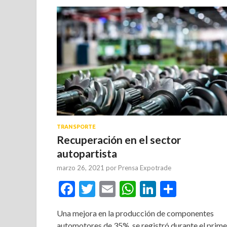
TRANSPORTE
Recuperación en el sector
autopartista
marzo 26, 2021
por
Prensa Expotrade
Facebook
Twitter
Email
WhatsApp
LinkedIn
Compar
Una mejora en la producción de componentes
automotores de 35%, se registró durante el prime