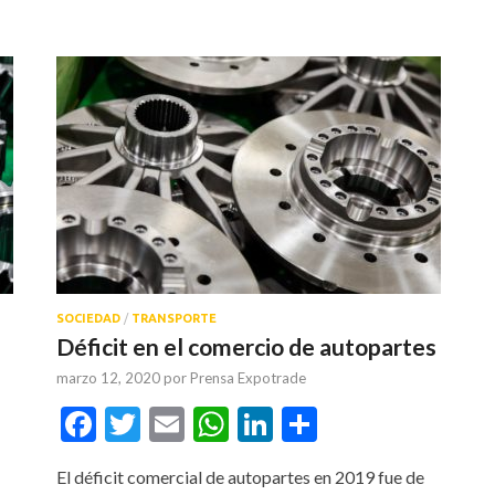
SOCIEDAD
/
TRANSPORTE
Déficit en el comercio de autopartes
marzo 12, 2020
por
Prensa Expotrade
tir
Facebook
Twitter
Email
WhatsApp
LinkedIn
Compartir
El déficit comercial de autopartes en 2019 fue de