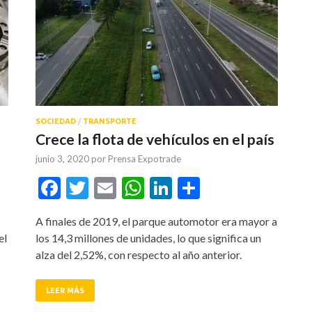
SOCIEDAD
/
TRANSPORTE
Crece la flota de vehículos en el país
junio 3, 2020
por
Prensa Expotrade
tir
Facebook
Twitter
Email
WhatsApp
LinkedIn
Compartir
A finales de 2019, el parque automotor era mayor a
el
los 14,3 millones de unidades, lo que significa un
alza del 2,52%, con respecto al año anterior.
LEER MÁS