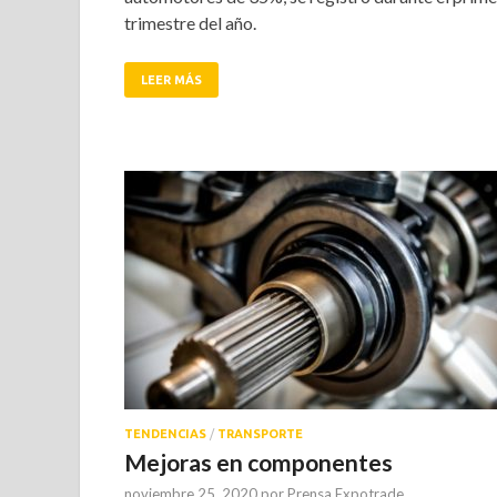
trimestre del año.
LEER MÁS
TENDENCIAS
/
TRANSPORTE
Mejoras en componentes
noviembre 25, 2020
por
Prensa Expotrade