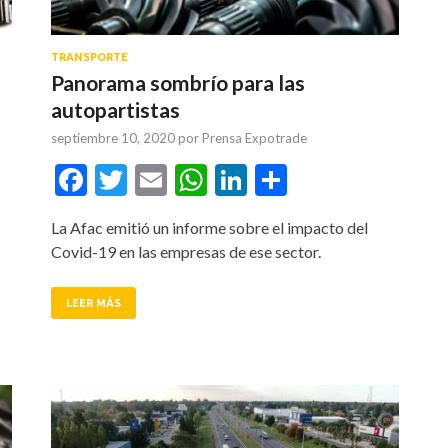
TRANSPORTE
Panorama sombrío para las
autopartistas
septiembre 10, 2020
por
Prensa Expotrade
tir
Facebook
Twitter
Email
WhatsApp
LinkedIn
Compartir
La Afac emitió un informe sobre el impacto del
Covid-19 en las empresas de ese sector.
LEER MÁS