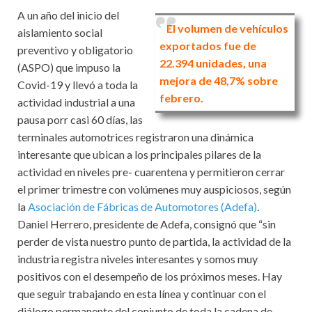
A un año del inicio del
El volumen de vehículos
aislamiento social
exportados fue de
preventivo y obligatorio
22.394 unidades, una
(ASPO) que impuso la
mejora de 48,7% sobre
Covid-19 y llevó a toda la
febrero.
actividad industrial a una
pausa porr casi 60 días, las
terminales automotrices registraron una dinámica
interesante que ubican a los principales pilares de la
actividad en niveles pre- cuarentena y permitieron cerrar
el primer trimestre con volúmenes muy auspiciosos, según
la
Asociación de Fábricas de Automotores (Adefa)
.
Daniel Herrero, presidente de Adefa, consignó que “sin
perder de vista nuestro punto de partida, la actividad de la
industria registra niveles interesantes y somos muy
positivos con el desempeño de los próximos meses. Hay
que seguir trabajando en esta línea y continuar con el
diálogo permanente del conjunto de toda la cadena de